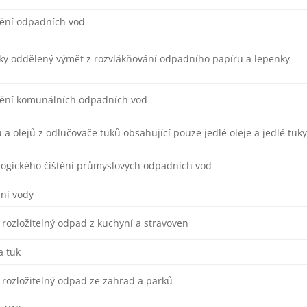
štění odpadních vod
y oddělený výmět z rozvlákňování odpadního papíru a lepenky
štění komunálních odpadních vod
 a olejů z odlučovače tuků obsahující pouze jedlé oleje a jedlé tuk
ologického čištění průmyslových odpadních vod
ení vody
y rozložitelný odpad z kuchyní a stravoven
 a tuk
y rozložitelný odpad ze zahrad a parků