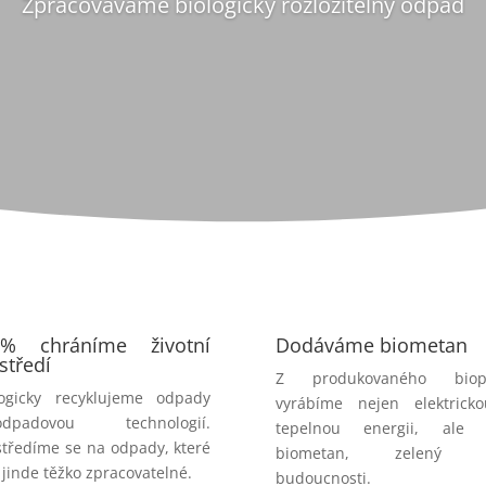
Zpracováváme biologicky rozložitelný odpad
0% chráníme životní
Dodáváme biometan
středí
Z produkovaného biop
logicky recyklujeme odpady
vyrábíme nejen elektrick
odpadovou technologií.
tepelnou energii, ale 
tředíme se na odpady, které
biometan, zelený p
 jinde těžko zpracovatelné.
budoucnosti.