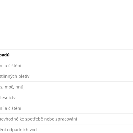
padů
ní a čištění
tlinných pletiv
us, moč, hnůj
lesnictví
ní a čištění
nevhodné ke spotřebě nebo zpracování
štění odpadních vod