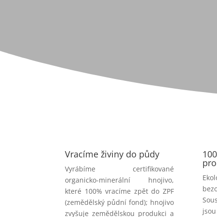
Vracíme živiny do půdy
10
pro
Vyrábíme certifikované
Eko
organicko-minerální hnojivo,
bez
které 100% vracíme zpět do ZPF
Sous
(zemědělský půdní fond); hnojivo
jsou
zvyšuje zemědělskou produkci a