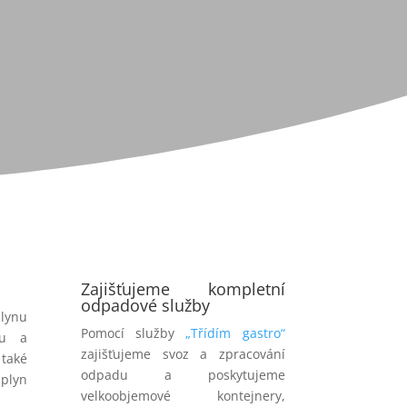
Zajišťujeme kompletní
odpadové služby
lynu
Pomocí služby
„Třídím gastro“
ou a
zajišťujeme svoz a zpracování
také
odpadu a poskytujeme
lyn
velkoobjemové kontejnery,