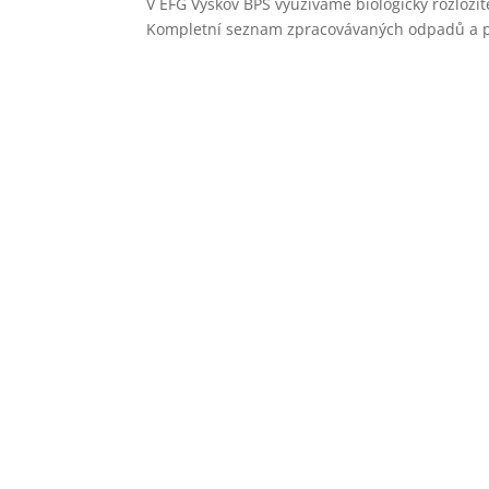
V EFG Vyškov BPS využíváme biologicky rozložit
Kompletní seznam zpracovávaných odpadů a pod
Přijímáme tyto odpady
Potraviny a suroviny nevhodné k další spo
Jedlé tuky a oleje
Gastroodpady (školní a závodní jídelny, r
Vedlejší živočišné produkty 2. a 3. kategori
Odpady z pekáren, cukráren, mlékáren a
Prošlé konzervy, tuky, oleje a jejich směsi
Biologicky rozložitelný komunální odpad (