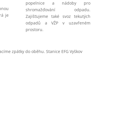
popelnice a nádoby pro
pnou
shromažďování odpadu.
rá je
Zajišťujeme také svoz tekutých
odpadů a VŽP v uzavřeném
prostoru.
racíme zpátky do oběhu. Stanice EFG Vyškov