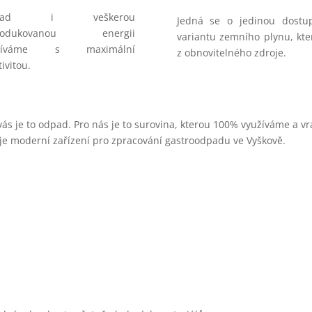
pad i veškerou
Jedná se o jedinou dostu
produkovanou energii
variantu zemního plynu, kte
užíváme s maximální
z obnovitelného zdroje.
tivitou.
vás je to odpad. Pro nás je to surovina, kterou 100% využíváme a v
je moderní zařízení pro zpracování gastroodpadu ve Vyškově.