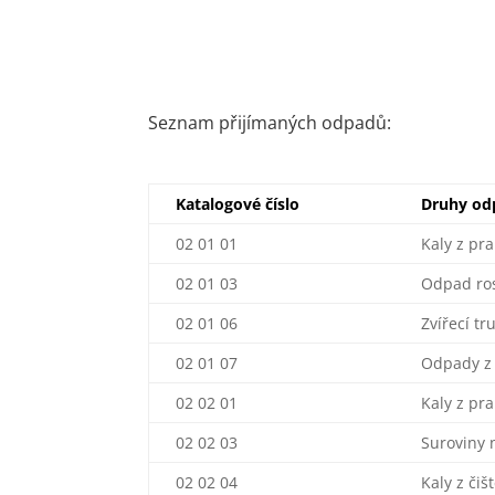
Kaly
Seznam přijímaných odpadů:
Katalogové číslo
Druhy od
02 01 01
Kaly z pra
02 01 03
Odpad ros
02 01 06
Zvířecí tr
02 01 07
Odpady z 
02 02 01
Kaly z pra
02 02 03
Suroviny 
02 02 04
Kaly z či