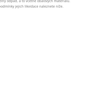
elný odpad, a to včetně obalových materiálů.
mínky jejich likvidace naleznete níže.
cena za likvidaci
Cena za likvidaci odpadu bud
třebě
Konkr
předávaného odpadu.
druhu obalů, množství a 
estaurace, kuchyňské odpady)
nadměrných částí, obsahu 
e (VŽP)
látek, nutnosti hygienizac
 podobných provozů
 (též obsah odlučovačů tuků)
Pro uzavření smlouvy o l
BRKO)