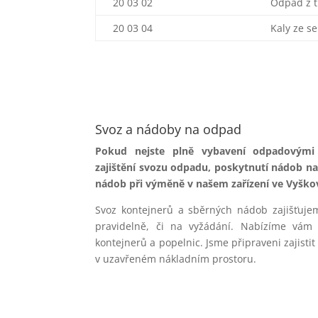
20 03 02
Odpad z t
20 03 04
Kaly ze s
Svoz a nádoby na odpad
Pokud nejste plně vybavení odpadovými
zajištění svozu odpadu, poskytnutí nádob na
nádob při výměně v našem zařízení ve Vyško
Svoz kontejnerů a sběrných nádob zajišťuje
pravidelně, či na vyžádání. Nabízíme vám 
kontejnerů a popelnic. Jsme připraveni zajisti
v uzavřeném nákladním prostoru.