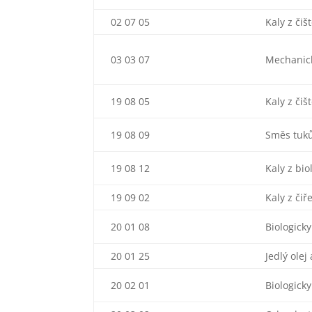
02 07 05
Kaly z či
03 03 07
Mechanick
19 08 05
Kaly z či
19 08 09
Směs tuků
19 08 12
Kaly z bi
19 09 02
Kaly z čiř
20 01 08
Biologick
20 01 25
Jedlý olej
20 02 01
Biologick