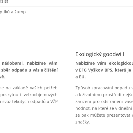
ržišť
eptiků a žump
Ekologický goodwill
 nádobami, nabízíme vám
Nabízíme vám ekologicko
 sběr odpadu u vás a čištění
v EFG Vyškov BPS, která je 
vě.
a EU.
me na základě vašich potřeb
Způsob zpracování odpadu v 
poskytnutí velkoobjemových
a k životnímu prostředí nejše
t i svoz tekutých odpadů a VŽP
zařízení pro odstranění vaš
hodnot, na které se v dnešní
se pak můžete prezentovat a
značky.