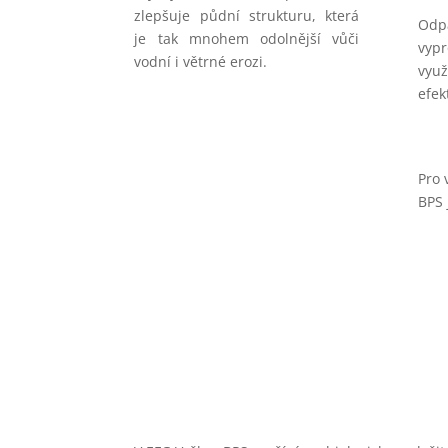
zlepšuje půdní strukturu, která
Od
je tak mnohem odolnější vůči
vy
vodní i větrné erozi.
vy
efek
Pro 
BPS 