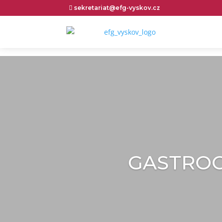
sekretariat@efg-vyskov.cz

et_pb_section
GASTROO